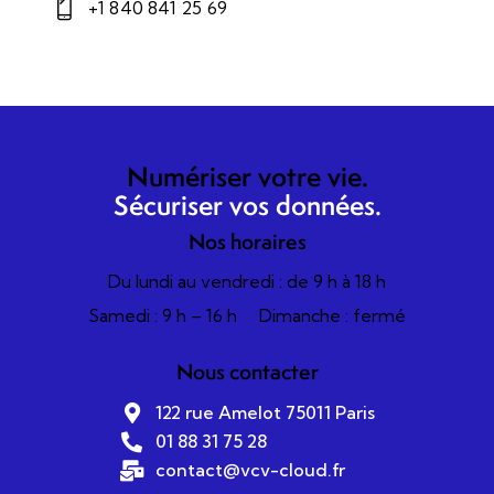
+1 840 841 25 69
Numériser votre vie.
Sécuriser vos données.
Nos horaires
Du lundi au vendredi : de 9 h à 18 h
Samedi : 9 h – 16 h
Dimanche : fermé
Nous contacter
122 rue Amelot 75011 Paris
01 88 31 75 28
contact@vcv-cloud.fr